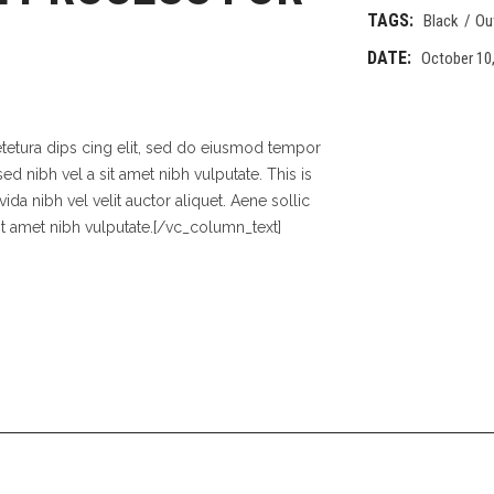
TAGS:
Black
Ou
伽系列
帆系列
板-皮划艇多用板
DATE:
October 10
队系列
鱼系列
伽系列
tetura dips cing elit, sed do eiusmod tempor
板-皮划艇多用板
ed nibh vel a sit amet nibh vulputate. This is
ida nibh vel velit auctor aliquet. Aene sollic
it amet nibh vulputate.[/vc_column_text]