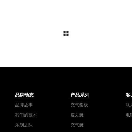
STEP BY STEP
LIGHT STEP
Biking
Biking
品牌动态
产品系列
客
品牌故事
充气桨板
联
我们的技术
皮划艇
电话
乐划之队
充气艇