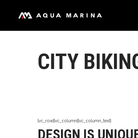
引擎号
发
全
全
CITY BIKIN
长
引擎号
发
家
全
青
全
竞
长
白
家
冲
青
风
竞
[vc_row][vc_column][vc_column_text]
团
白
DESIGN IS UNIQU
钓
冲