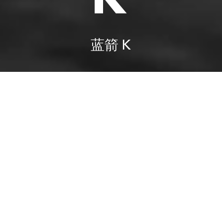
蓝箭 K
专为长途探险爱好者设计，蓝箭K可以外接大容量户外蓄
电池，按需 配置，提供长久动力，不管多远的距离，行
程由你定义。拥有两档速 度调节，4km/h和6km/h，更有
创新倒挡设计，以便方向操控。可 适配桨板、皮划艇、
独木舟划行，钓鱼爱好者也不容错过! 去更远的地方，看
更美的风景。