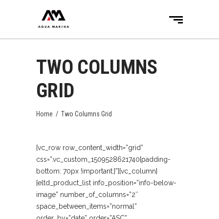
TWO COLUMNS
GRID
Home
/
Two Columns Grid
[vc_row row_content_width=”grid”
css=”.vc_custom_1509528621740{padding-
bottom: 70px !important;}”][vc_column]
[eltd_product_list info_position=”info-below-
image” number_of_columns=”2″
space_between_items=”normal”
order_by=”date” order=”ASC”