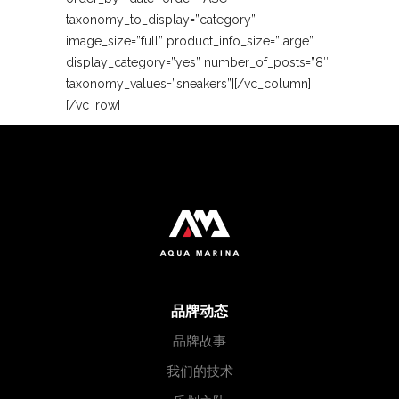
taxonomy_to_display=”category”
image_size=”full” product_info_size=”large”
display_category=”yes” number_of_posts=”8″
taxonomy_values=”sneakers”][/vc_column]
[/vc_row]
品牌动态
品牌故事
我们的技术