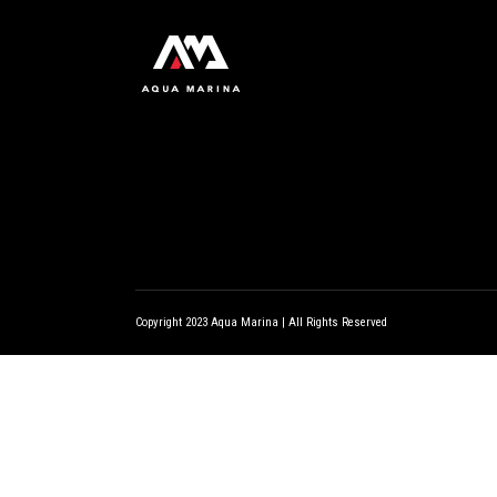
瑜
风
桨
团
钓
充气桨板配件
瑜
皮划艇配件
桨
充气艇配件
蓝箭电动鱼鳍
充气桨板配件
防水包系列
皮划艇配件
充气艇配件
Copyright 2023 Aqua Marina | All Rights Reserved
蓝箭电动鱼鳍
防水包系列