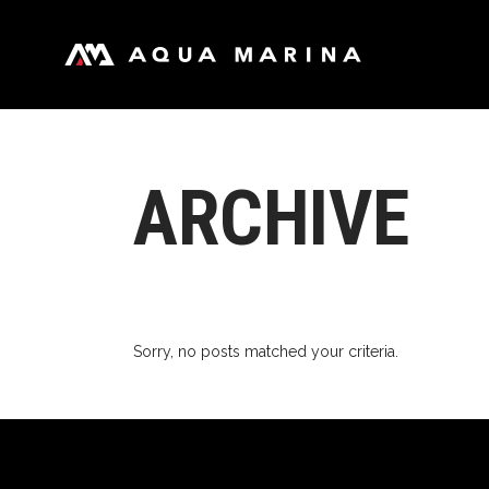
引擎号
发
全
全
ARCHIVE
长
引擎号
发
家
全
青
全
竞
长
白
家
Sorry, no posts matched your criteria.
冲
青
风
竞
团
白
钓
冲