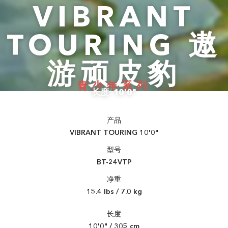
VIBRANT
TOURING 遨
游顽皮豹
青少年系列
长度: 10'0"
产品
VIBRANT TOURING 10'0"
型号
BT-24VTP
净重
15.4 lbs / 7.0 kg
长度
10'0" / 305 cm