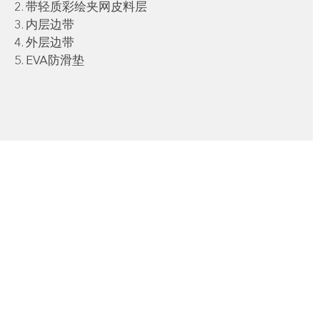
带轻质彩绘夹网皮料层
内层边带
外层边带
EVA防滑垫