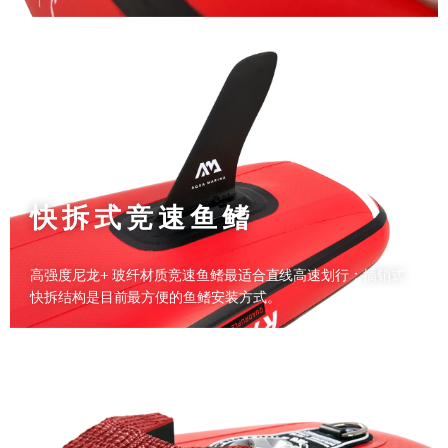
快拆式竞速鱼鳍
高强度尼龙+ 玻纤材质竞速鱼鳍最适合直线高速划行；插销式
快拆结构是目前最方便的鱼鳍安装方式。