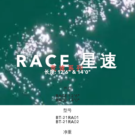
RACE 星速
竞速系列
长度: 12'6" & 14'0"
产品
RACE 12'6"
RACE 14'0"
型号
BT-21RA01
BT-21RA02
净重