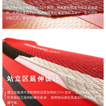
舒适的鳄鱼纹刨菱形纹 EVA 脚垫，带来极致抓地 力和足底循迹
性。此外还采用 EVA 色块拼接方式 来实现前卫设计，取代传统
印刷工艺，更加环保。
站立区延伸设计
通过在板体中部的脚垫设置加厚的 EVA 垫块， 实现在划行站立
区有效站立面积的横向延伸， 能帮助玩家在高速划行时迅速掌
握平衡。