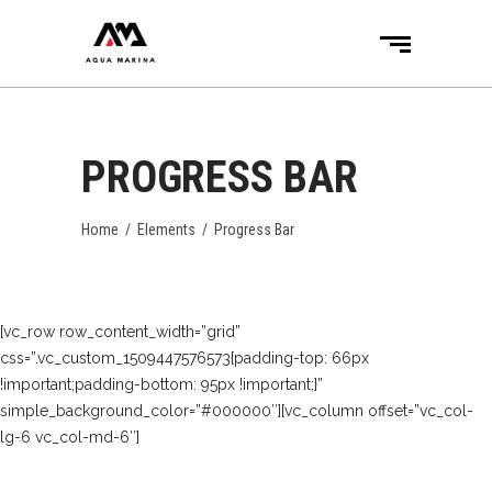
PROGRESS BAR
Home
/
Elements
/
Progress Bar
[vc_row row_content_width=”grid”
css=”.vc_custom_1509447576573{padding-top: 66px
!important;padding-bottom: 95px !important;}”
simple_background_color=”#000000″][vc_column offset=”vc_col-
lg-6 vc_col-md-6″]