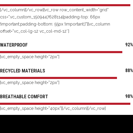
[/vc_column][/vc_row][vc_row row_content_width=”grid”
css=”.vc_custom_1509447628114{padding-top: 66px
!important;padding-bottom: 55px !important;}”][vc_column
offset=”vc_col-lg-12 vc_col-md-12″]
92
WATERPROOF
[vc_empty_space height=”2px”]
88
RECYCLED MATERIALS
[vc_empty_space height=”2px”]
98
BREATHABLE COMFORT
[vc_empty_space height=”40px”][/vc_column][/vc_row]