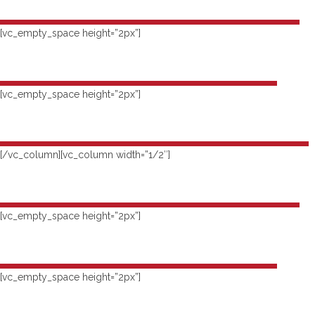
95
PERSISTENCE
[vc_empty_space height=”2px”]
88
RECYCLED MATERIALS
[vc_empty_space height=”2px”]
98
DEVOTEMENT
[/vc_column][vc_column width=”1/2″]
95
PERSISTENCE
[vc_empty_space height=”2px”]
88
RECYCLED MATERIALS
[vc_empty_space height=”2px”]
98
DEVOTEMENT